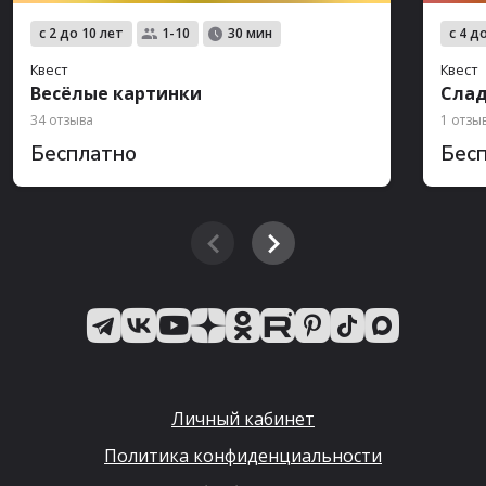
с 2 до 10 лет
с 4 д
1-10
30 мин
Квест
Квест
Весёлые картинки
Слад
34 отзыва
1 отзы
Бесплатно
Бес
Личный кабинет
Политика конфиденциальности