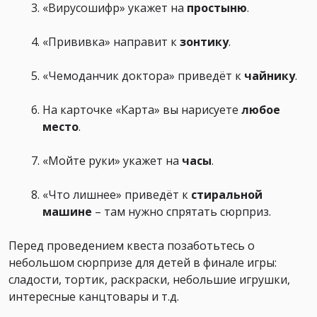
«Вирусошифр» укажет на
простыню
.
«Прививка» направит к
зонтику
.
«Чемоданчик доктора» приведёт к
чайнику
.
На карточке «Карта» вы нарисуете
любое
место
.
«Мойте руки» укажет на
часы
.
«Что лишнее» приведёт к
стиральной
машине
– там нужно спрятать сюрприз.
Перед проведением квеста позаботьтесь о
небольшом сюрпризе для детей в финале игры:
сладости, тортик, раскраски, небольшие игрушки,
интересные канцтовары и т.д.