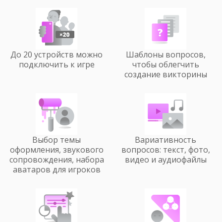
ответ, время на р
чего ещё. Ну и ко
что можно вставл
картинки, аудио и
вот эти все фише
удобно и здорово 
До 20 устройств можно
Шаблоны вопросов,
Все гости меропр
довольны таким и
подключить к игре
чтобы облегчить
сказали, что тоже
создание викторины
то подобное сдел
праздники. Даже 
родственники легк
тем, как играть и 
общем, люблю Кве
благодарю за так
конструктор и во
Выбор темы
Вариативность
составлять индив
оформления, звукового
вопросов: текст, фото,
для себя и друзей!
сопровождения, набора
видео и аудиофайлы
аватаров для игроков