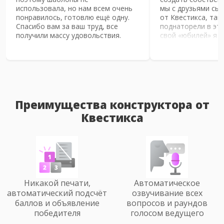
использовала, но нам всем очень
мы с друзьями сыг
понравилось, готовлю ещё одну.
от Квестикса, так
Спасибо вам за ваш труд, все
поднаторели в это
получили массу удовольствия.
свой «юбилей» я 
публику викторино
Именинницы. При
вопросы для раун
сильно заранее, х
всё обстоятельно
интересно, и весе
по сути, содержа
Преимущества конструктора от
это единственное,
Квестикса
подумать её сост
всём остальном у
Квестикс и созда
удобный интерфей
легко разобраться
К тому же, для тех
делать это впервы
подсказок, как сде
Никакой печати,
Автоматическое
интересной, какой
автоматический подсчёт
озвучивание всех
игры выбрать и т.
баллов и объявление
вопросов и раундов
раунда можно вы
победителя
голосом ведущего
количество балло