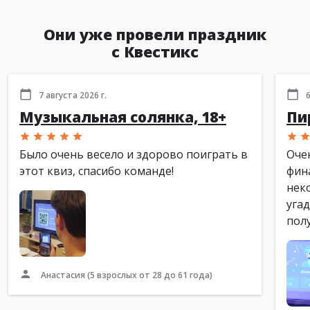
Они уже провели праздник
с Квестикс
7 августа 2026 г.
6
Музыкальная солянка, 18+
Пи
Было очень весело и здорово поиграть в
Оче
этот квиз, спасибо команде!
фин
нек
уга
пол
Анастасия
(5 взрослых от 28 до 61 года)