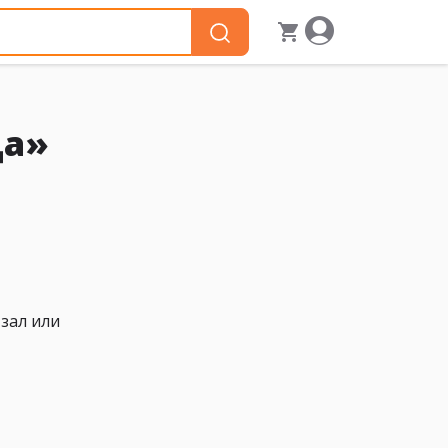
ца»
зал или