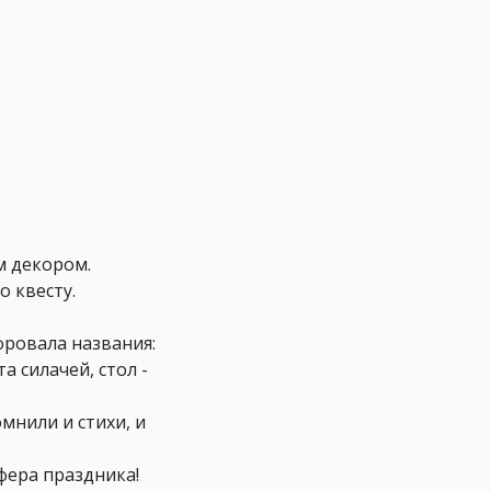
м декором.
о квесту.
фровала названия:
а силачей, стол -
мнили и стихи, и
фера праздника!