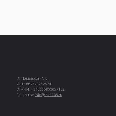
ИП Елизаров И. В.
ИНН: 667479262574
ОГРНИП: 315665800057162
Эл. почта:
info@kvestiks.ru