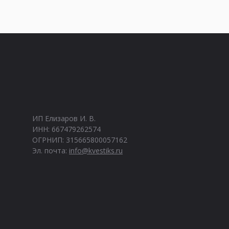
ИП Елизаров И. В.
ИНН: 667479262574
ОГРНИП: 315665800057162
Эл. почта:
info@kvestiks.ru