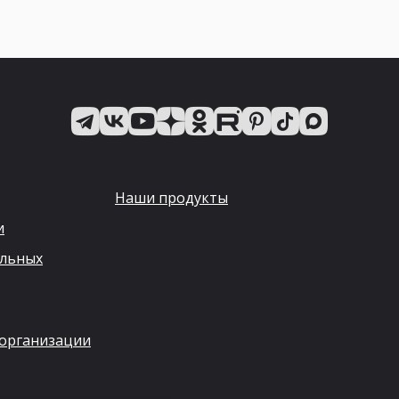
Наши продукты
и
альных
 организации