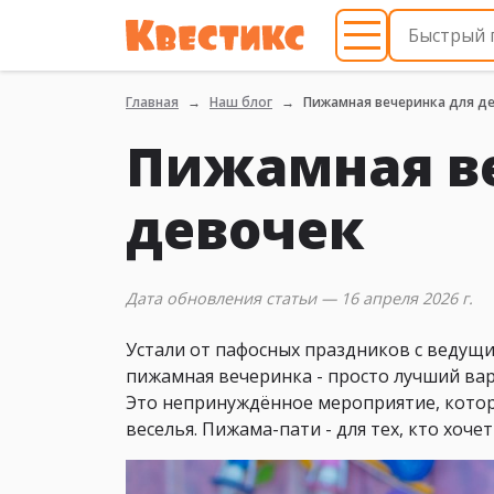
Главная
Наш блог
Пижамная вечеринка для д
Пижамная в
девочек
Дата обновления статьи — 16 апреля 2026 г.
Устали от пафосных праздников с ведущи
пижамная вечеринка - просто лучший вари
Это непринуждённое мероприятие, котор
веселья. Пижама-пати - для тех, кто хоч