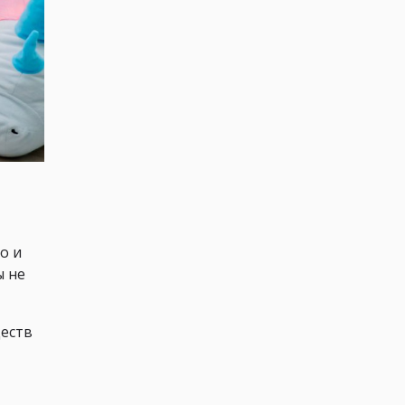
о и
ы не
ществ