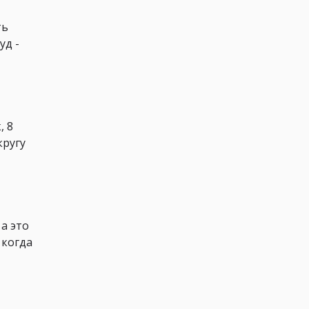
ть
уд -
, 8
кругу
а это
 когда