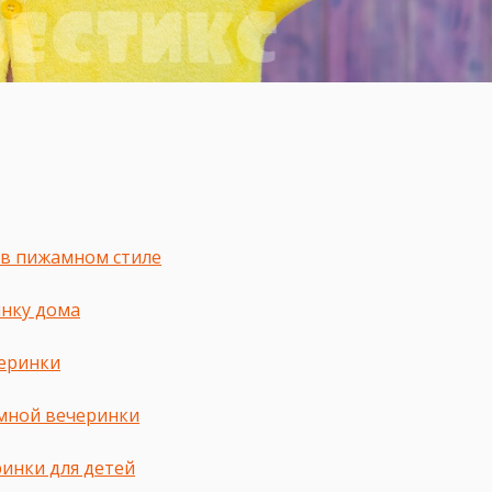
 в пижамном стиле
нку дома
черинки
мной вечеринки
инки для детей