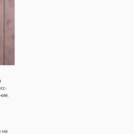
и
сс-
ние.
я на