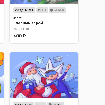
с 8 до 12 лет
1-3
60 мин
Квест
Главный герой
86 отзывов
400 ₽
с 6 до 8 лет
1-2
20 мин