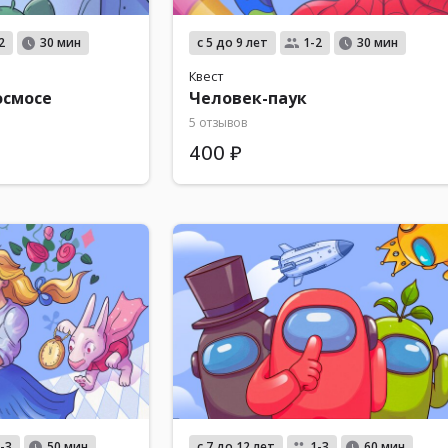
с 5 до 9 лет
2
30 мин
1-2
30 мин
Квест
осмосе
Человек-паук
5 отзывов
400 ₽
с 7 до 12 лет
-3
50 мин
1-3
60 мин