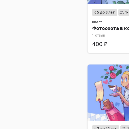
с 5 до 9 лет
1-
Квест
Фотоохота в к
1 отзыв
400 ₽
с 7 до 12 лет
1