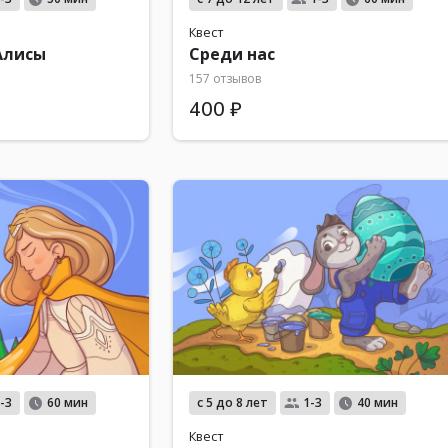
Квест
Алисы
Среди нас
157 отзывов
400 ₽
с 5 до 8 лет
-3
60 мин
1-3
40 мин
Квест