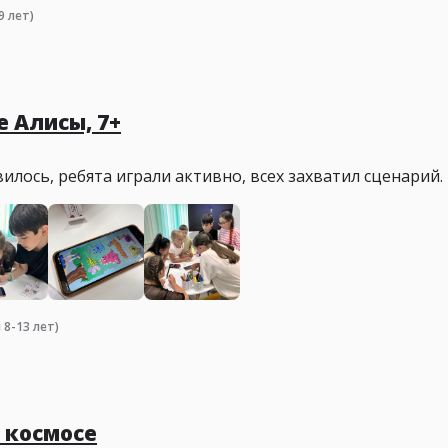
9 лет)
 Алисы, 7+
илось, ребята играли активно, всех захватил сценарий.
 8-13 лет)
 космосе