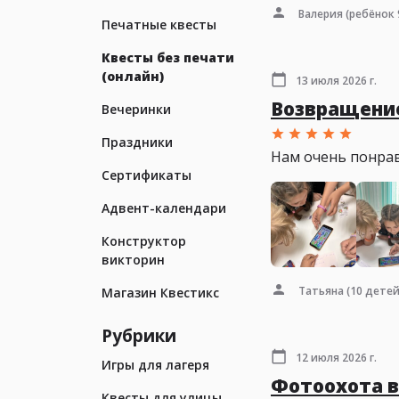
Валерия
(ребёнок 
Печатные квесты
Квесты без печати
(онлайн)
13 июля 2026 г.
Возвращение
Вечеринки
Праздники
Нам очень понрав
Сертификаты
Адвент-календари
Конструктор
викторин
Татьяна
(10 детей
Магазин Квестикс
Рубрики
12 июля 2026 г.
Игры для лагеря
Фотоохота в
Квесты для улицы