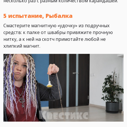
несколько раз с разным количеством карандашей.
5 испытание, Рыбалка
Смастерите магнитную «удочку» из подручных
средств: к палке от швабры привяжите прочную
нитку, а к ней на скотч примотайте любой не
хлипкий магнит.