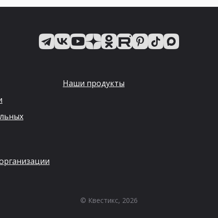
Наши продукты
и
альных
 организации
© Квестикс, 2026