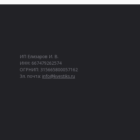
ИП Елизаров И. В.
ИНН: 667479262574
ОГРНИП: 315665800057162
Эл. почта:
info@kvestiks.ru