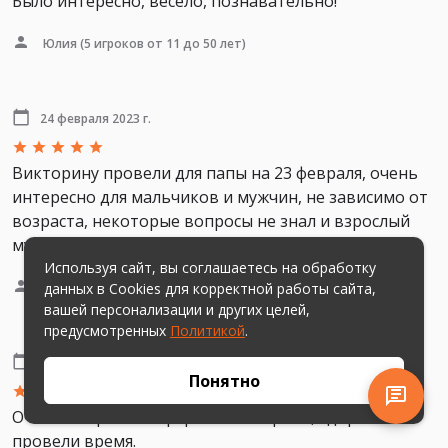
Было интересно, весело, познавательно!
Юлия
(5 игроков от 11 до 50 лет)
24 февраля 2023 г.
Викторину провели для папы на 23 февраля, очень
интересно для мальчиков и мужчин, не зависимо от
возраста, некоторые вопросы не знал и взрослый
мужчина) спасибо, понравилось!
Используя сайт, вы соглашаетесь на обработку
Юлия Сергеевна
(3 игроков от 9 до 41 года)
данных в Cookies для корректной работы сайта,
вашей персонализации и других целей,
предусмотренных
Политикой
.
24 февраля 2023 г.
Понятно
Очень понравился формат и вопросы, здорово
провели время.