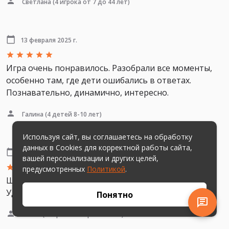
Светлана
(4 игрока от 7 до 44 лет)
13 февраля 2025 г.
Игра очень понравилось. Разобрали все моменты,
особенно там, где дети ошибались в ответах.
Познавательно, динамично, интересно.
Галина
(4 детей 8-10 лет)
Используя сайт, вы соглашаетесь на обработку
данных в Cookies для корректной работы сайта,
10 февраля 2025 г.
вашей персонализации и других целей,
предусмотренных
Политикой
.
Шикарный квиз, как всегда! Жду новых викторин!
Удачи в создании новых шедевров.
Понятно
Олеся
(6 игроков старше 10 лет)