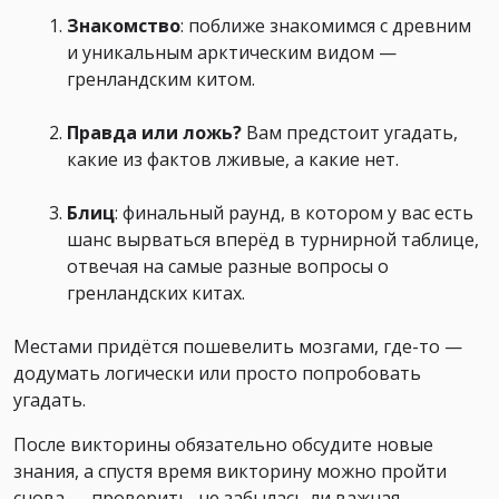
Знакомство
: поближе знакомимся с древним
и уникальным арктическим видом
—
гренландским китом.
Правда или ложь?
Вам предстоит угадать,
какие из фактов лживые, а какие нет.
Блиц
: финальный раунд, в котором у вас есть
шанс вырваться вперёд в турнирной таблице,
отвечая на самые разные вопросы о
гренландских китах.
Местами придётся пошевелить мозгами, где-то
—
додумать логически или просто попробовать
угадать.
После викторины обязательно обсудите новые
знания, а спустя время викторину можно пройти
снова
—
проверить, не забылась ли важная