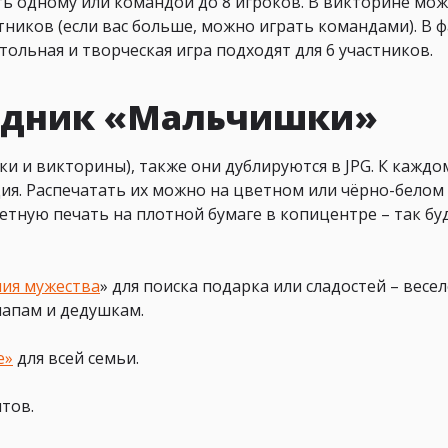
ть одному или командой до 8 игроков. В викторине мо
ников (если вас больше, можно играть командами). В 
тольная и творческая игра подходят для 6 участников.
аздник «Мальчишки»
и и викторины), также они дублируются в JPG. К каждо
ция. Распечатать их можно на цветном или чёрно-белом
тную печать на плотной бумаге в копицентре – так бу
ия мужества
»
для поиска подарка или сладостей – весе
папам и дедушкам.
е»
для всей семьи.
тов.