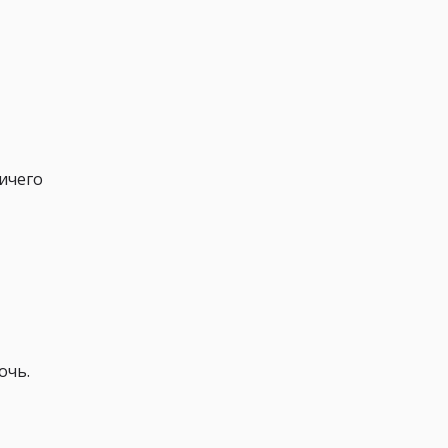
ичего
очь.