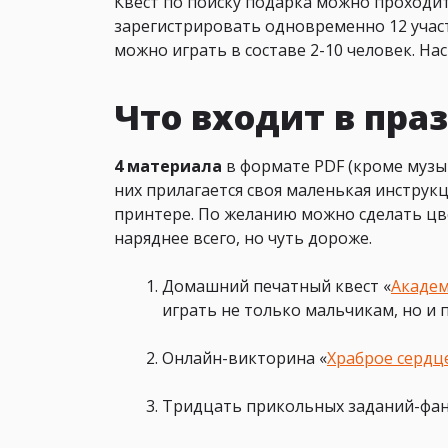
Квест по поиску подарка можно проходи
зарегистрировать одновременно 12 участ
можно играть в составе 2-10 человек. Нас
Что входит в пр
4 материала
в формате PDF (кроме музык
них прилагается своя маленькая инструк
принтере. По желанию можно сделать цве
наряднее всего, но чуть дороже.
Домашний печатный квест «
Академ
играть не только мальчикам, но и 
Онлайн-викторина «
Храброе сердц
Тридцать прикольных заданий-фан