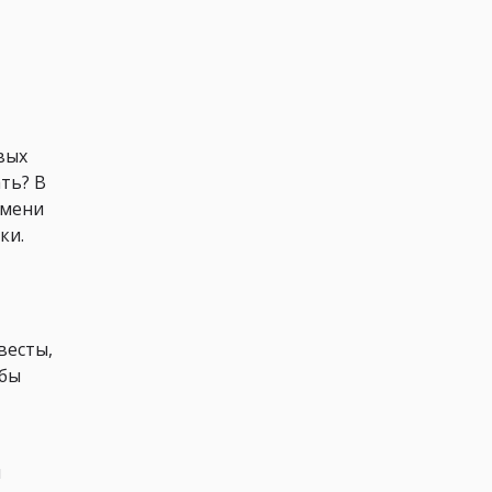
вых
ть? В
емени
ки.
весты,
обы
т
и