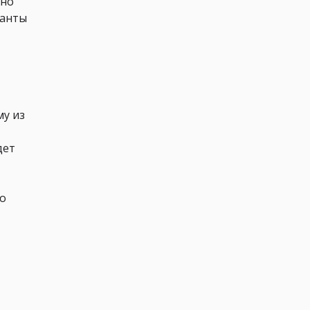
жно
фанты
му из
дет
ло