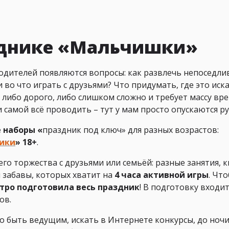
зднике «Мальчишки»
одителей появляются вопросы: как развлечь непоседли
во что играть с друзьями? Что придумать, где это иска
о либо дорого, либо слишком сложно и требует массу вр
 самой всё проводить – тут у мам просто опускаются ру
 наборы «
праздник под ключ» для разных возрастов:
ики
» 18+
.
о торжества с друзьями или семьёй: разные занятия, к
и забавы, которых хватит на
4 часа активной игры
. Чт
стро подготовила весь праздник
! В подготовку входи
ов.
но быть ведущим, искать в Интернете конкурсы, до ноч