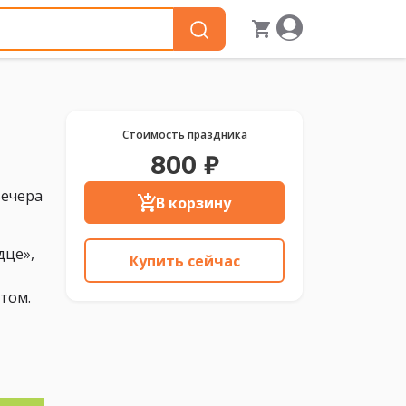
Стоимость праздника
800 ₽
вечера
В корзину
дце»,
Купить сейчас
том.