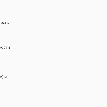
ы
 есть
ности
и) и