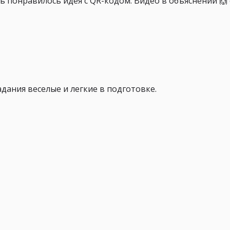
 понравилось идея с QR-кодом. Видео в объяснении 🙌 с
ания веселые и легкие в подготовке.