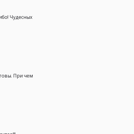
ибо! Чудесных
товы. При чем