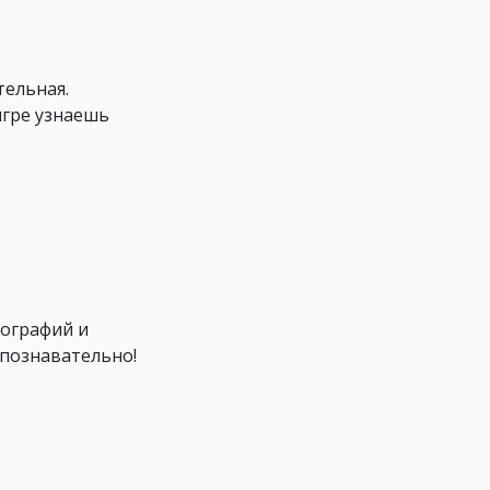
тельная.
игре узнаешь
иографий и
 познавательно!