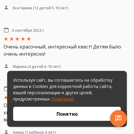
Екатерина
(12 детей 5-10 лет)
6 сентября 2022 г.
Очень красочный, интересный квест! Детям было
очень интересно!
Марина
(4 детей 6-10 лет)
Используя сайт, вы соглашаетесь на обработку
данных в Cookies для корректной работы сайта,
15 августа 2022 г.
вашей персонализации и других целей,
предусмотренных
Политикой
.
Отличный квест! Сюрпризом в конце сделали
киндер сюрприз - в продолжение темы собираемых
Понятно
яиц. Ребёнку понравилось)
Алина
(1 ребёнок 6 лет)