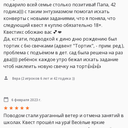
подарило всей семье столько позитива!! Папа, 42
годика))) с таким энтузиазмом помогал искать
конверты с новыми заданиями, что я поняла, что
следующий квест я куплю обязательно 18+.
Квестикс обожаю вас 💕💋
Да, кстати, подводкой к дино дню рождению был
тортик с 6ю свечками (адвент "Тортик", - прим. ред.),
проблема с подъёмом в дет. сад была решена на раз
два)))) ребёнок каждое утро бежал искать задание
чтоб наклеить новую свечку на торт👍👍👍
Вера
(2 игроков 6 лет и 42 годика :))
6 февраля 2023 г.
Поводом стали ураганный ветер и отмена занятий в
школах. Квест прошёл на ура! Весёлые яркие