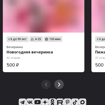
с 6 до 90 лет
с 6 д
4-25
120 мин
Вечеринка
Вечер
Новогодняя вечеринка
Пижа
62 отзыва
37 отз
500 ₽
500