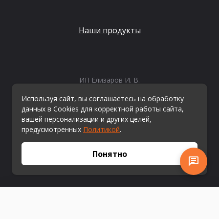
Наши продукты
ИП Елизаров И. В.
ИНН: 667479262574
Используя сайт, вы соглашаетесь на обработку
ОГРНИП: 315665800057162
данных в Cookies для корректной работы сайта,
Эл. почта:
info@kvestiks.ru
вашей персонализации и других целей,
предусмотренных
Политикой
.
© Квестикс, 2026
Понятно
Получить сейчас
В корзину