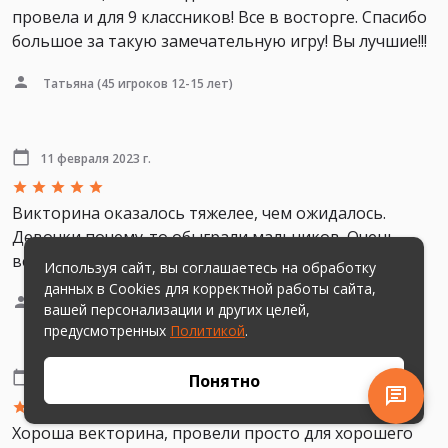
провела и для 9 классников! Все в восторге. Спасибо
большое за такую замечательную игру! Вы лучшие!!!
Татьяна
(45 игроков 12-15 лет)
11 февраля 2023 г.
Викторина оказалось тяжелее, чем ожидалось.
Девочки почему-то обыграли мальчиков. Очень
весело. Спасибо авторам.
Используя сайт, вы соглашаетесь на обработку
данных в Cookies для корректной работы сайта,
Евгений
(5 игроков 11, 11, 13, 43 и 43 года)
вашей персонализации и других целей,
предусмотренных
Политикой
.
Понятно
10 февраля 2023 г.
Хороша векторина, провели просто для хорошего