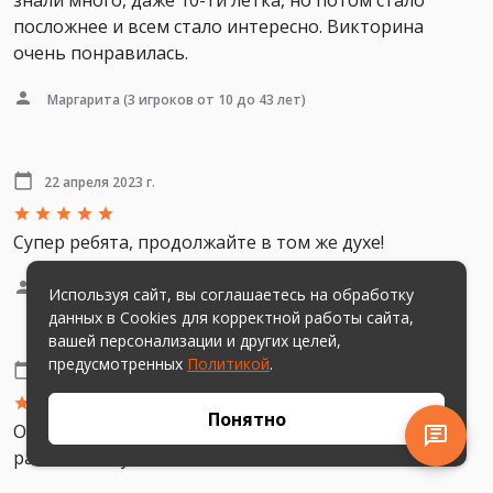
знали много, даже 10-ти летка, но потом стало
посложнее и всем стало интересно. Викторина
очень понравилась.
Маргарита
(3 игроков от 10 до 43 лет)
22 апреля 2023 г.
Супер ребята, продолжайте в том же духе!
Наталья Геннадьевна
(4 детей 9 лет)
Используя сайт, вы соглашаетесь на обработку
данных в Cookies для корректной работы сайта,
вашей персонализации и других целей,
предусмотренных
Политикой
.
22 апреля 2023 г.
Понятно
Очень классная викторина! Дети захотели пройти 2
раза. Я сама узнала много нового!