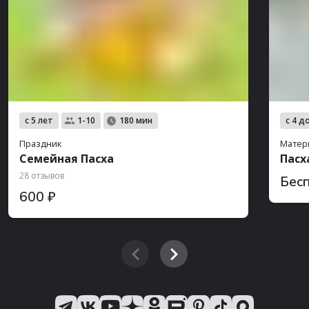
с 5 лет
с 4 д
1-10
180 мин
Праздник
Матер
Семейная Пасха
Пасх
28 отзывов
Бес
600 ₽