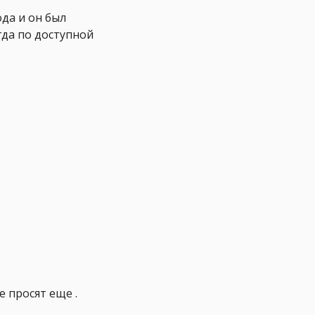
ода и он был
гда по доступной
 просят еще .