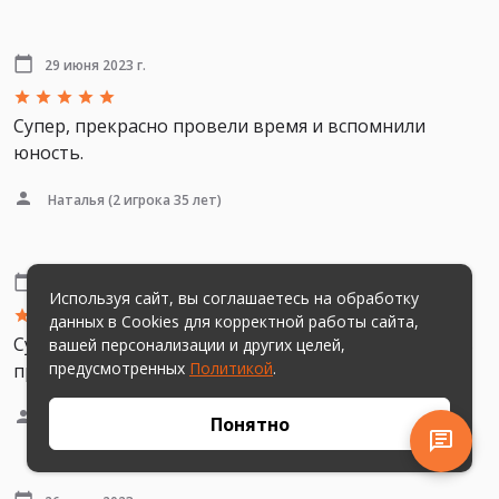
29 июня 2023 г.
Супер, прекрасно провели время и вспомнили
юность.
Наталья
(2 игрока 35 лет)
26 июня 2023 г.
Используя сайт, вы соглашаетесь на обработку
данных в Cookies для корректной работы сайта,
Супер викторина! Весело, интересно, возвращает в
вашей персонализации и других целей,
предусмотренных
Политикой
.
прошлое) Очень удобный интерфейс!
Валерия
(17 игроков 18-35 лет)
Понятно