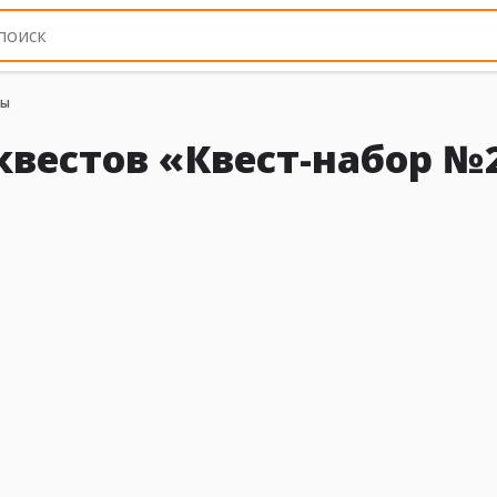
вы
квестов «Квест-набор №