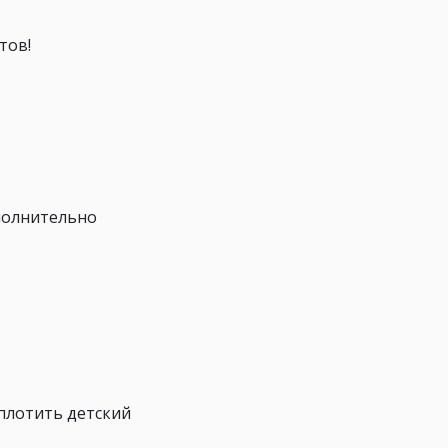
тов!
ополнительно
сплотить детский