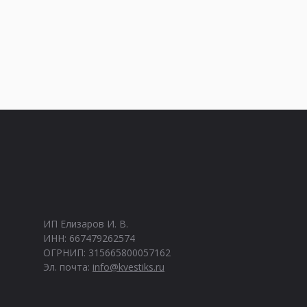
ИП Елизаров И. В.
ИНН: 667479262574
ОГРНИП: 315665800057162
Эл. почта:
info@kvestiks.ru