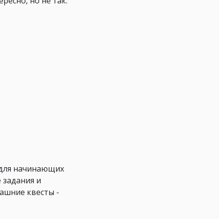
ресно, но не так.
а для начинающих
 задания и
машние квесты -