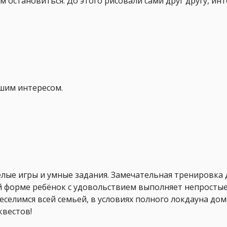
 остановиться. До этого рисовали сами друг другу, инте
ьшим интересом.
сёлые игры и умные задания. Замечательная тренировк
ой форме ребёнок с удовольствием выполняет непростые
веселимся всей семьей, в условиях полного локдауна до
квестов!