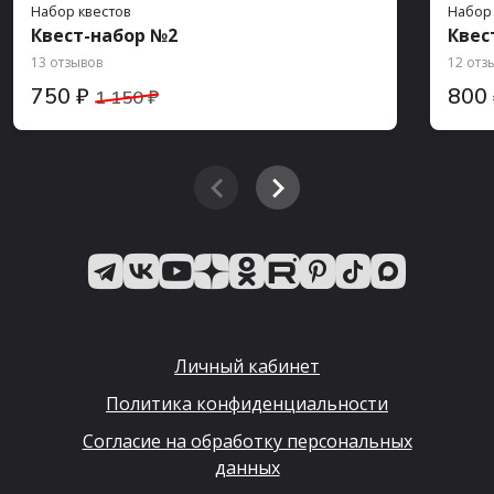
Набор квестов
Набор
Квест-набор №2
Квес
13 отзывов
12 отз
750 ₽
800
1 150 ₽
Личный кабинет
Политика конфиденциальности
Согласие на обработку персональных
данных