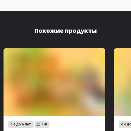
Похожие продукты
с 4 до 6 лет
с 4 д
1-8