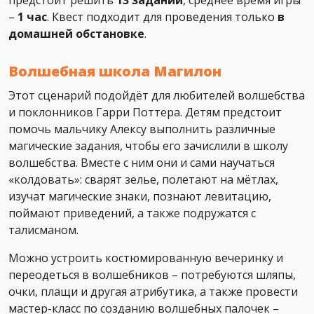
предстоит решить
13 заданий
, среднее время игры
–
1 час
. Квест подходит для проведения только
в
домашней обстановке
.
Волшебная школа Магилон
Этот сценарий подойдёт для любителей волшебства
и поклонников Гарри Поттера. Детям предстоит
помочь мальчику Алексу выполнить различные
магические задания, чтобы его зачислили в школу
волшебства. Вместе с ним они и сами научаться
«колдовать»: сварят зелье, полетают на мётлах,
изучат магические знаки, познают левитацию,
поймают приведений, а также подружатся с
талисманом.
Можно устроить костюмированную вечеринку и
переодеться в волшебников – потребуются шляпы,
очки, плащи и другая атрибутика, а также провести
мастер-класс по созданию волшебных палочек –