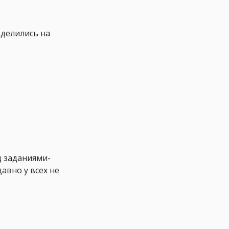
зделились на
д заданиями-
авно у всех не