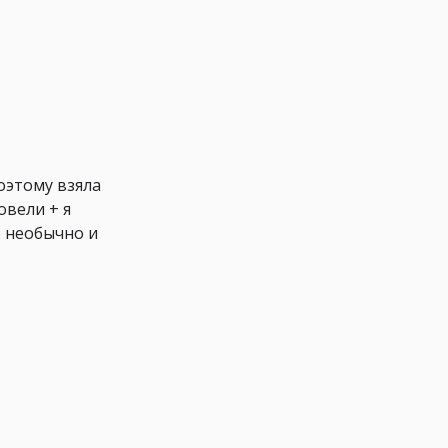
оэтому взяла
овели + я
о необычно и