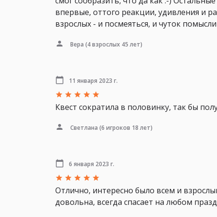
смог сообразить, что да как :-) Остальны
впервые, оттого реакции, удивления и р
взрослых - и посмеяться, и чуток помысли
Вера
(4 взрослых 45 лет)
11 января 2023 г.
Квест сократила в половинку, так бы пол
Светлана
(6 игроков 18 лет)
6 января 2023 г.
Отлично, интересно было всем и взрослым
довольна, всегда спасает на любом празд