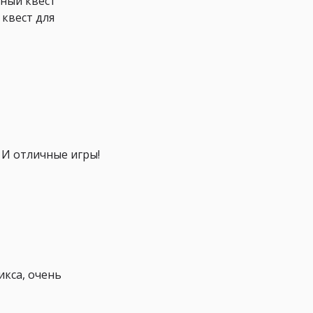
тный квест
квест для
 И отличные игры!
икса, очень