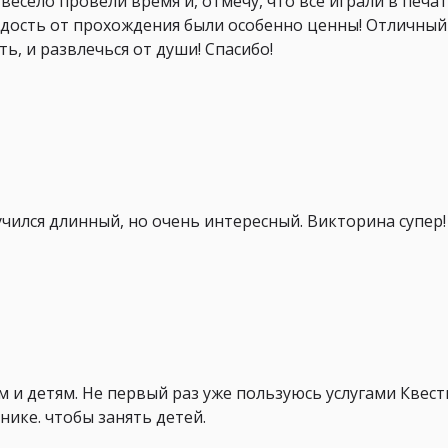
е весело провели время и, отмечу, что все играли в печа
адость от прохождения были особенно ценны! Отличный 
ть, и развлечься от души! Спасибо!
учился длинный, но очень интересный. Викторина супер!
 и детям. Не первый раз уже пользуюсь услугами Квест
нике. чтобы занять детей.