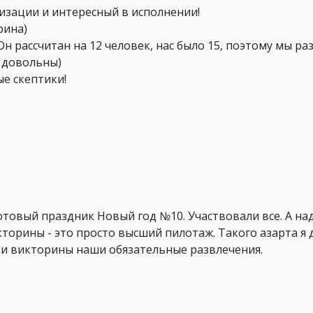
низации и интересный в исполнении!
рина)
Он рассчитан на 12 человек, нас было 15, поэтому мы ра
ь довольны)
ые скептики!
отовый праздник Новый год №10. Участвовали все. А на
кторины - это просто высший пилотаж. Такого азарта я д
 и викторины наши обязательные развлечения.