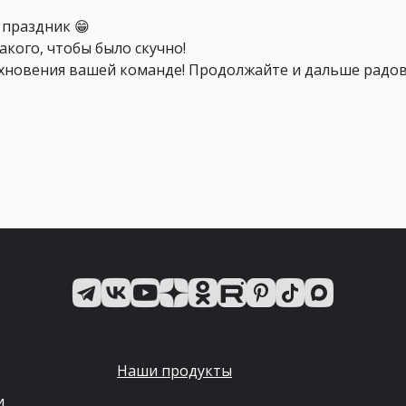
 праздник 😁
акого, чтобы было скучно!
хновения вашей команде! Продолжайте и дальше радов
Наши продукты
и