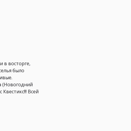
и в восторге,
селья было
ивые.
а (Новогодний
Квестикс!!! Всей