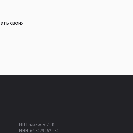
ать своих
ИП Елизаров И. В.
ИНН: 667479262574