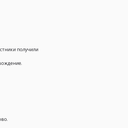
астники получили
вождение.
ово.