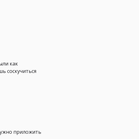
ыли как
шь соскучиться
 нужно приложить