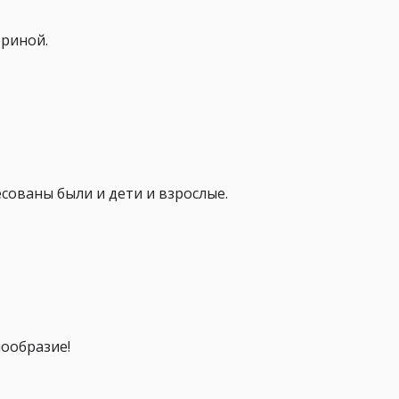
ориной.
есованы были и дети и взрослые.
нообразие!