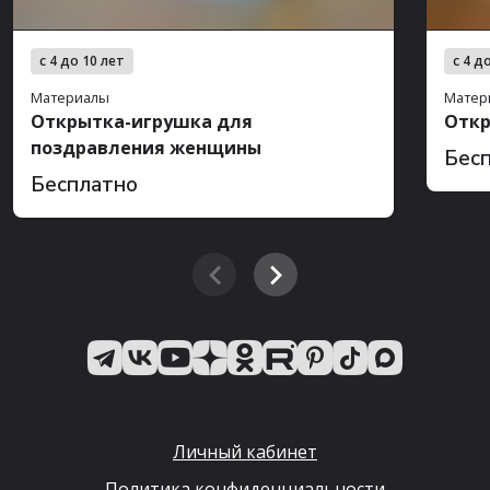
с 4 до 10 лет
с 4 д
Материалы
Матер
Открытка-игрушка для
Откр
поздравления женщины
Бес
Бесплатно
Личный кабинет
Политика конфиденциальности