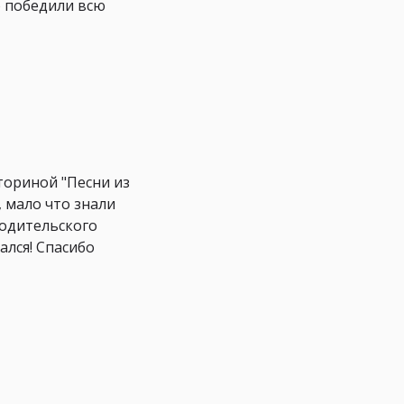
о победили всю
ториной "Песни из
, мало что знали
родительского
ался! Спасибо