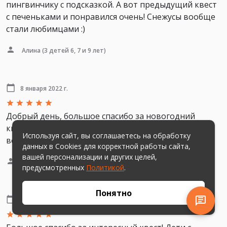
пингвинчику с подсказкой. А вот предыдущий квест
с печеньками и понравился очень! Снежусы вообще
стали любимцами :)
Алина
(3 детей 6, 7 и 9 лет)
8 января 2022 г.
Добрый день, большое спасибо за новогодний
квест, он очень украсил наш праздник, детям было
Используя сайт, вы соглашаетесь на обработку
весело, а с пингвином танцевали и взрослые))
данных в Cookies для корректной работы сайта,
вашей персонализации и других целей,
Дарья
(2 детей 6 и 7 лет)
предусмотренных
Политикой
.
Понятно
8 января 2022 г.