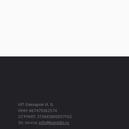
ИП Елизаров И. В.
ИНН: 667479262574
ОГРНИП: 315665800057162
Эл. почта:
info@kvestiks.ru