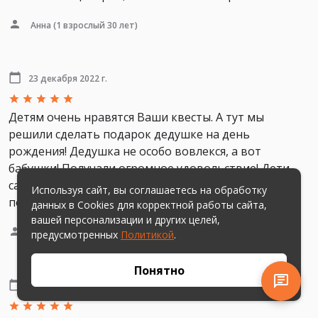
Анна
(1 взрослый 30 лет)
23 декабря 2022 г.
Детям очень нравятся Ваши квесты. А тут мы
решили сделать подарок дедушке на день
рождения! Дедушка не особо вовлекся, а вот
бабушки! Получали огромное удовольствие! Дети
сами прочитали и помогали отгадывать! Время
Используя сайт, вы соглашаетесь на обработку
повели отлично!
данных в Cookies для корректной работы сайта,
вашей персонализации и других целей,
Ксения
(2 игроков 60 лет)
предусмотренных
Политикой
.
Понятно
20 декабря 2022 г.