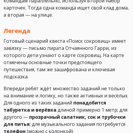
командам параллельно, используя второй набор
карточек. Тогда одна команда ищет свой клад дома,
а вторая — на улице.
Легенда
Готовый сценарий квеста «Поиск сокровищ» имеет
завязку — письмо пирата Отчаянного Гарри, из
которого дети узнают о карте сокровищ. На карте
отмечены основные точки предстоящего
путешествия, там же зашифрована и ключевая
подсказка.
Впереди ребят ждёт множество заданий не только
на внимание и логику, но также активных и весёлых.
Для одного из таких заданий
понадобится
табуретка и верёвка
длиной примерно 1 метр; для
другого —
прозрачный салатник, сок и трубочки
для питья
; для музыкального задания потребуется
телефон
(можно с колонкой).