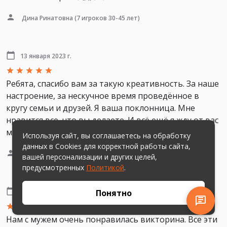
Дина Ринатовна
(7 игроков 30-45 лет)
13 января 2023 г.
Ребята, спасибо вам за такую креативность. За наше
настроение, за нескучное время проведённое в
кругу семьи и друзей. Я ваша поклонница. Мне
нравится все, что вы делаете. И всё ещё я жду от вас
муз. викторину 80-е!!!! ❤
Используя сайт, вы соглашаетесь на обработку
данных в Cookies для корректной работы сайта,
Наталия Сергеевна
(4 игроков от 30 до 70 лет)
вашей персонализации и других целей,
предусмотренных
Политикой
.
Понятно
8 января 2023 г.
Нам с мужем очень понравилась викторина. Все эти