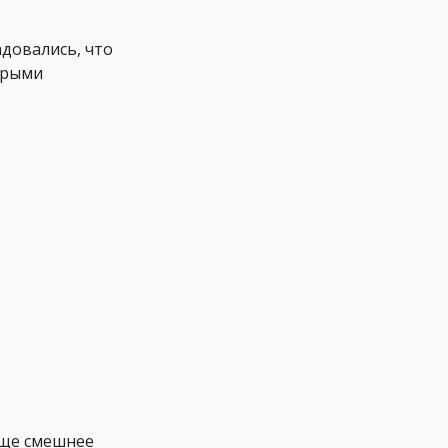
адовались, что
орыми
еще смешнее