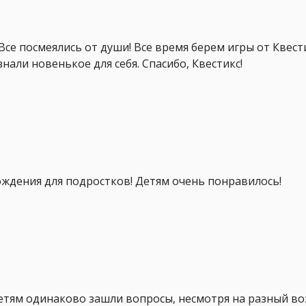
се посмеялись от души! Все время берем игры от Квести
нали новенькое для себя. Спасибо, Квестикс!
ждения для подростков! Детям очень понравилось!
детям одинаково зашли вопросы, несмотря на разный во