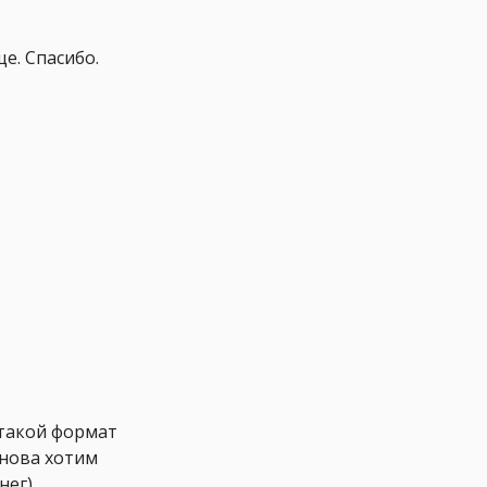
е. Спасибо.
 такой формат
снова хотим
нег)