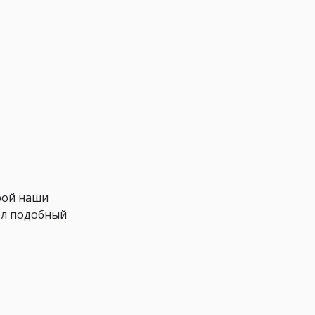
рой наши
ел подобный