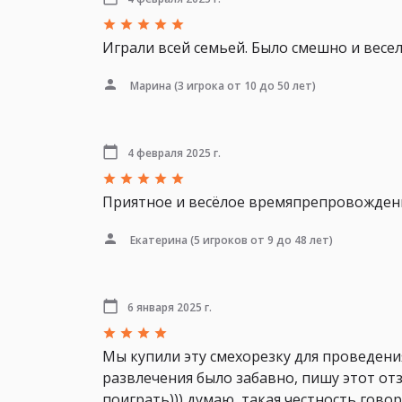
Играли всей семьей. Было смешно и весел
Марина
(3 игрока от 10 до 50 лет)
4 февраля 2025 г.
Приятное и весёлое времяпрепровождение
Екатерина
(5 игроков от 9 до 48 лет)
6 января 2025 г.
Мы купили эту смехорезку для проведени
развлечения было забавно, пишу этот от
поиграть))) думаю, такая честность гово