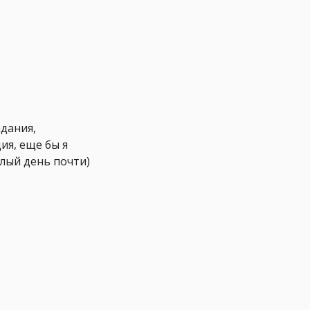
дания,
ия, еще бы я
лый день почти)