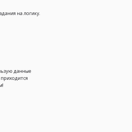
дания на логику.
ользую данные
е приходится
м!