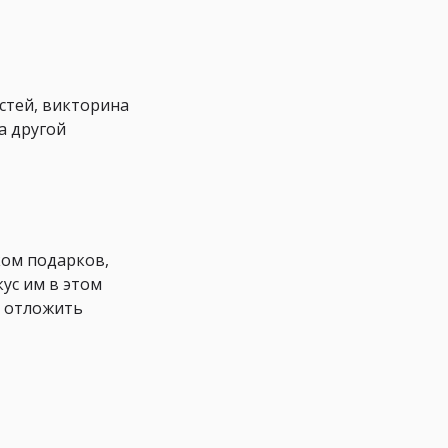
остей, викторина
а другой
ком подарков,
кус им в этом
о отложить