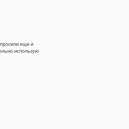
 просили еще и
тельно использую