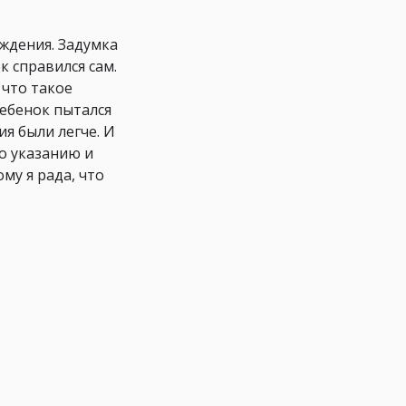
ждения. Задумка
к справился сам.
 что такое
ребенок пытался
ия были легче. И
по указанию и
му я рада, что