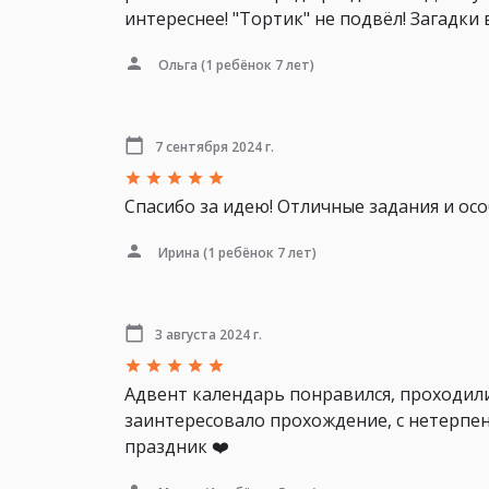
интереснее! "Тортик" не подвёл! Загадки 
Ольга
(1 ребёнок 7 лет)
7 сентября 2024 г.
Спасибо за идею! Отличные задания и ос
Ирина
(1 ребёнок 7 лет)
3 августа 2024 г.
Адвент календарь понравился, проходили
заинтересовало прохождение, с нетерпе
праздник ❤️