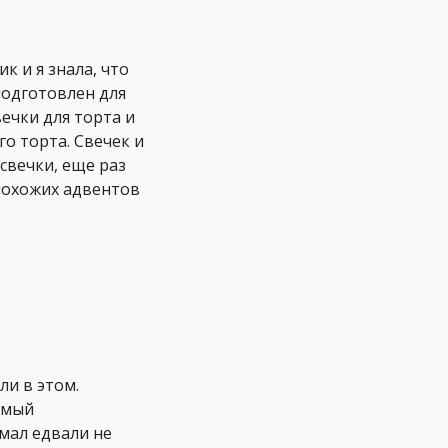
к и я знала, что
 подготовлен для
ечки для торта и
о торта. Свечек и
свечки, еще раз
 похожих адвентов
ли в этом.
амый
мал едвали не