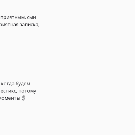
 приятным, сын
риятная записка,
 когда будем
вестикс, потому
моменты ☝️