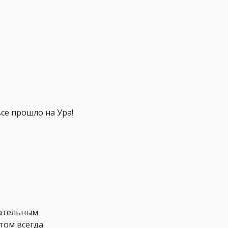
все прошло на Ура!
зательным
том всегда