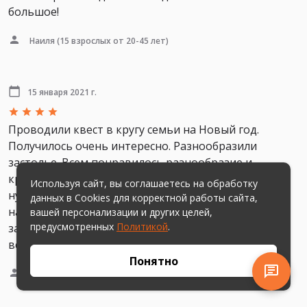
большое!
Наиля
(15 взрослых от 20-45 лет)
15 января 2021 г.
Проводили квест в кругу семьи на Новый год.
Получилось очень интересно. Разнообразили
застолье. Всем понравилось разнообразие и
креативность заданий. Очень классное задание где
Используя сайт, вы соглашаетесь на обработку
нужно угадать мелодию которая звучит задом
данных в Cookies для корректной работы сайта,
наперёд. И задание с фантами «кот, у которого
вашей персонализации и других целей,
предусмотренных
Политикой
.
застрял в попе дождик» все ещё вызывает смех у
всех!!!
Понятно
Оксана
(4 человека от 25 до 60 лет)