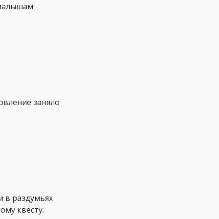
 малышам
товление заняло
и в раздумьях
ому квесту.