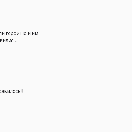
али героиню и им
вились.
авилось!!!