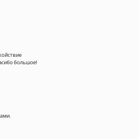
окойствие
пасибо большое!
ами.