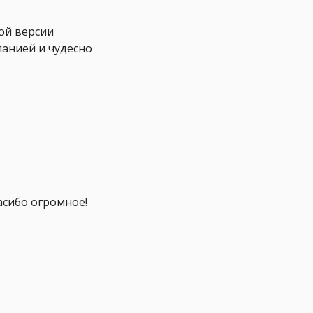
ой версии
панией и чудесно
асибо огромное!