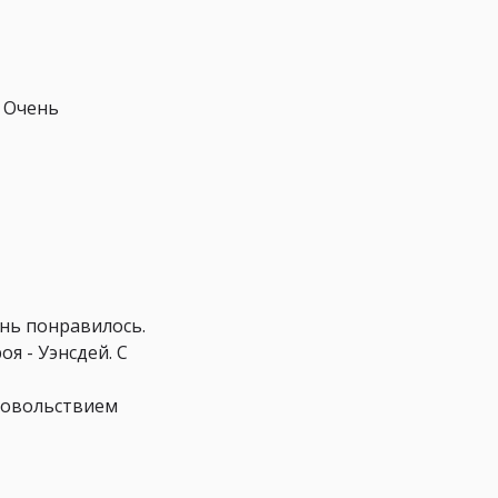
. Очень
ень понравилось.
я - Уэнсдей. С
удовольствием