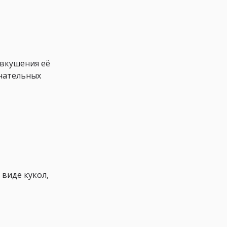
двкушения её
ечательных
 виде кукол,