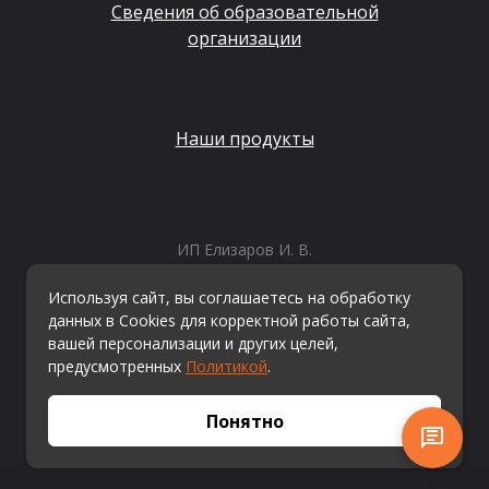
Сведения об образовательной
организации
Наши продукты
ИП Елизаров И. В.
ИНН: 667479262574
ОГРНИП: 315665800057162
Используя сайт, вы соглашаетесь на обработку
Эл. почта:
info@kvestiks.ru
данных в Cookies для корректной работы сайта,
вашей персонализации и других целей,
предусмотренных
Политикой
.
© Квестикс, 2026
Понятно