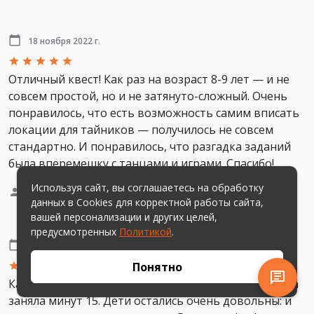
18 ноября 2022 г.
Отличный квест! Как раз на возраст 8-9 лет — и не
совсем простой, но и не затянуто-сложный. Очень
понравилось, что есть возможность самим вписать
локации для тайников — получилось не совсем
стандартно. И понравилось, что разгадка заданий
была вперемешку с танцами и играми. Спасибо!
Используя сайт, вы соглашаетесь на обработку
Vetka
(2 детей 8 лет)
данных в Cookies для корректной работы сайта,
вашей персонализации и других целей,
предусмотренных
Политикой
.
17 ноября 2022 г.
Понятно
Как и всегда, очень все удобно сделано: подготовка
заняла минут 15. Дети остались очень довольны: и