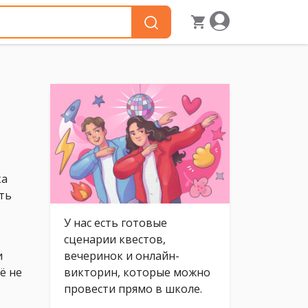
ка
ть
У нас есть готовые
сценарии квестов,
и
вечеринок и онлайн-
ё не
викторин, которые можно
провести прямо в школе.