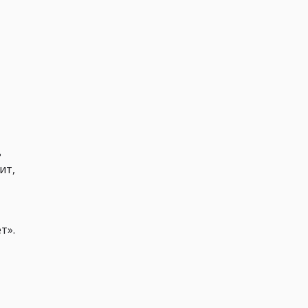
ь
ит,
т».