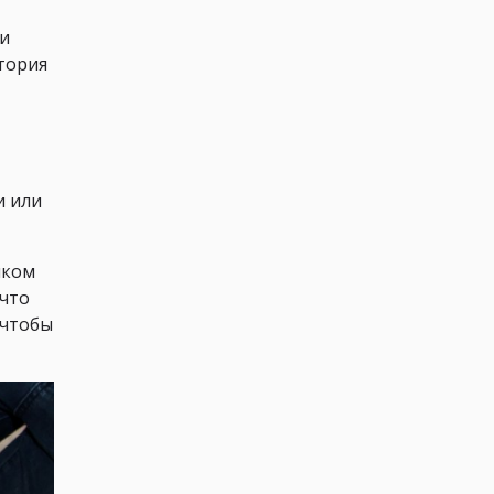
ки
тория
и или
шком
 что
 чтобы