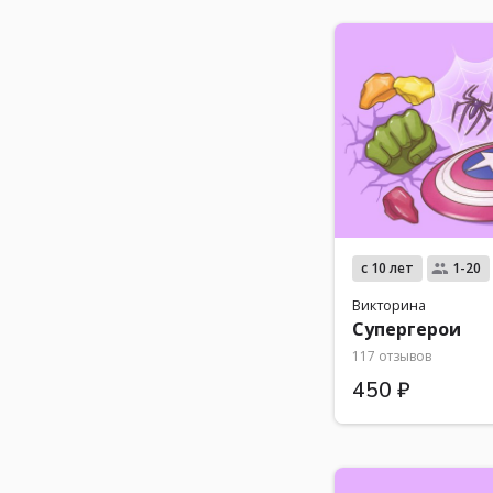
с 10 лет
1-20
Викторина
Супергерои
117 отзывов
450 ₽