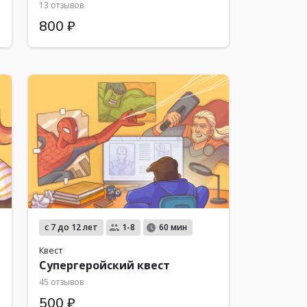
13 отзывов
800 ₽
с 7 до 12 лет
1-8
60 мин
Квест
Супергеройский квест
45 отзывов
500 ₽