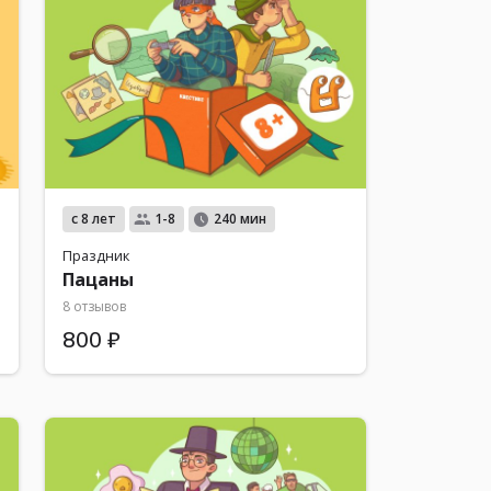
с 8 лет
1-8
240 мин
Праздник
Пацаны
8 отзывов
800 ₽