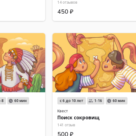
14 отзывов
450 ₽
с 6 до 10 лет
-8
60 мин
1-16
60 мин
Квест
Поиск сокровищ
141 отзыв
500 ₽