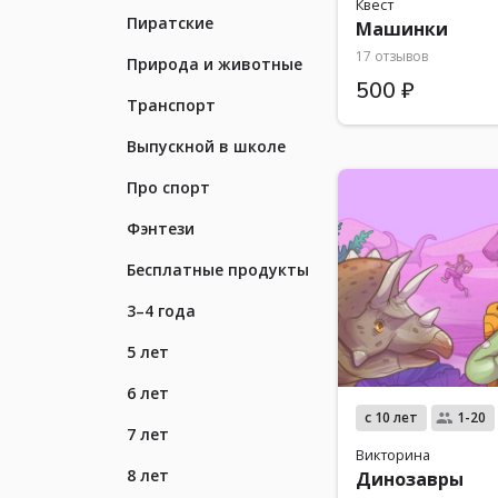
Квест
Пиратские
Машинки
17 отзывов
Природа и животные
500 ₽
Транспорт
Выпускной в школе
Про спорт
Фэнтези
Бесплатные продукты
3–4 года
5 лет
6 лет
с 10 лет
1-20
7 лет
Викторина
8 лет
Динозавры