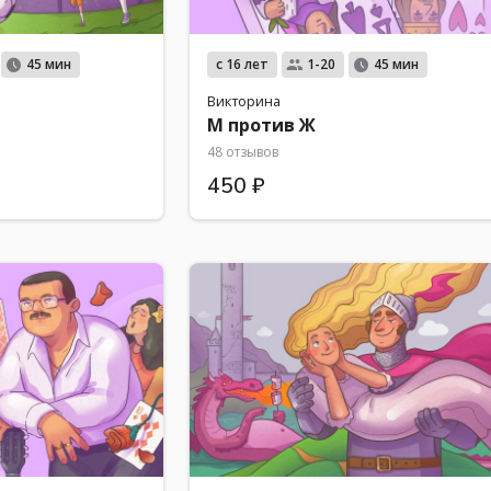
с 16 лет
45 мин
1-20
45 мин
Викторина
М против Ж
48 отзывов
450 ₽