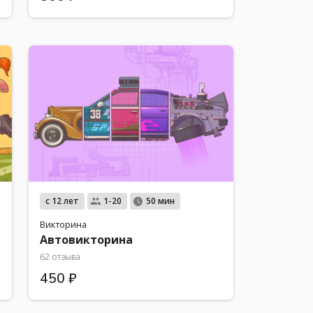
с 12 лет
1-20
50 мин
Викторина
Автовикторина
62 отзыва
450 ₽