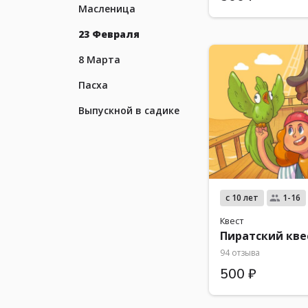
Масленица
23 Февраля
8 Марта
Пасха
Выпускной в садике
с 10 лет
1-16
Квест
Пиратский кве
94 отзыва
500 ₽