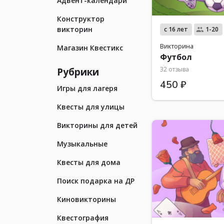
Адвент-календари
Конструктор
викторин
с 16 лет
1-20
Викторина
Магазин Квестикс
Футбол
Рубрики
32 отзыва
450 ₽
Игры для лагеря
Квесты для улицы
Викторины для детей
Музыкальные
Квесты для дома
Поиск подарка на ДР
Киновикторины
Квестография