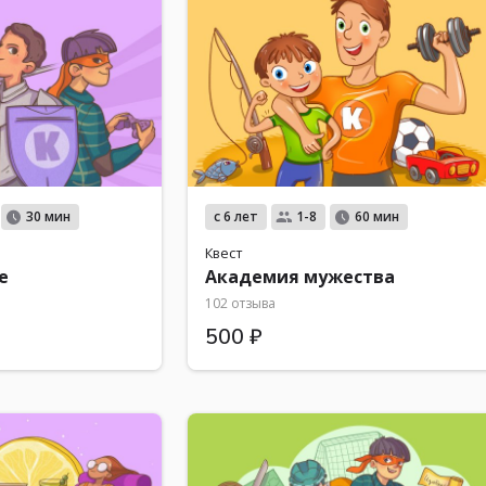
с 6 лет
30 мин
1-8
60 мин
Квест
е
Академия мужества
102 отзыва
500 ₽