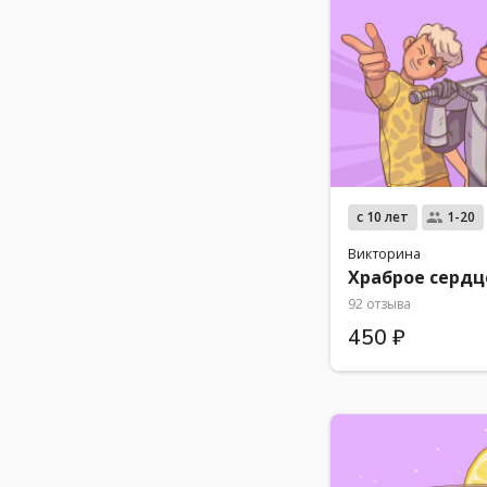
с 10 лет
1-20
Викторина
Храброе сердц
92 отзыва
450 ₽