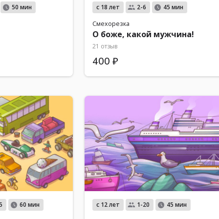
с 18 лет
50 мин
2-6
45 мин
Смехорезка
О боже, какой мужчина!
21 отзыв
400 ₽
с 12 лет
5
60 мин
1-20
45 мин