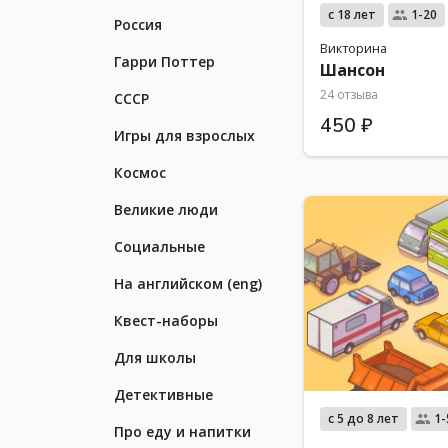
с 18 лет
1-20
Россия
Викторина
Гарри Поттер
Шансон
24 отзыва
СССР
450 ₽
Игры для взрослых
Космос
Великие люди
Социальные
На английском (eng)
Квест-наборы
Для школы
Детективные
с 5 до 8 лет
1-
Про еду и напитки