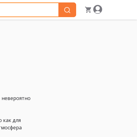
о невероятно
 как для
атмосфера