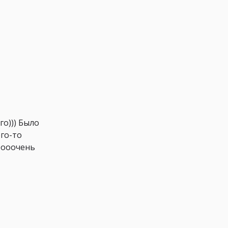
го))) Было
ого-то
ооооочень