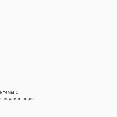
е темы. С
, верю/не верю.