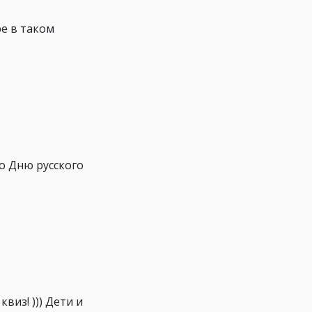
е в таком
о Дню русского
виз! ))) Дети и