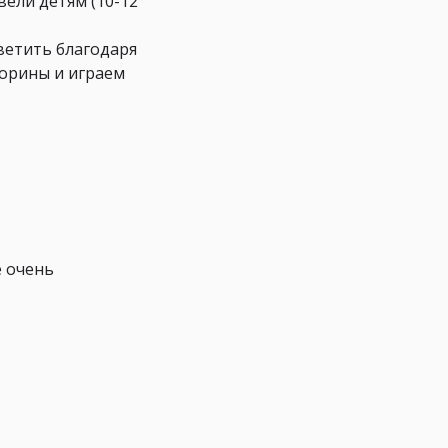
ели детям (10-12
тветить благодаря
торины и играем
е очень