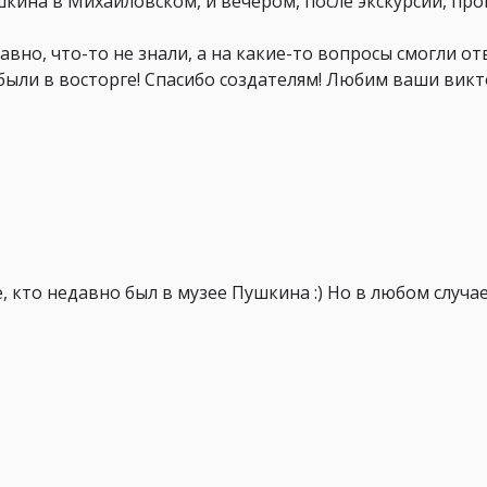
ина в Михайловском, и вечером, после экскурсий, пров
авно, что-то не знали, а на какие-то вопросы смогли о
 были в восторге! Спасибо создателям! Любим ваши вик
, кто недавно был в музее Пушкина :) Но в любом случа