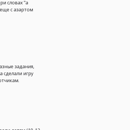
ри словах "а
е еще с азартом
азные задания,
а сделали игру
отчикам.