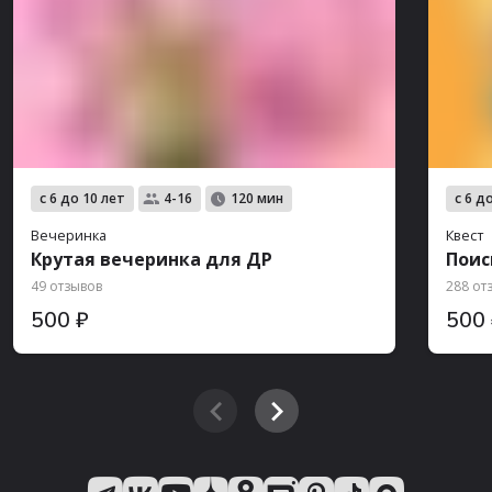
с 6 до 10 лет
с 6 д
4-16
120 мин
Вечеринка
Квест
Крутая вечеринка для ДР
Поис
49 отзывов
288 от
500 ₽
500