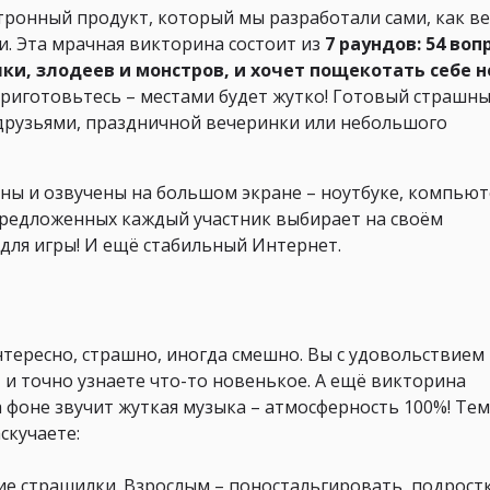
ронный продукт, который мы разработали сами, как в
. Эта мрачная викторина состоит из
7 раундов: 54 воп
ки, злодеев и монстров, и хочет пощекотать себе 
риготовьтесь – местами будет жутко! Готовый страшн
с друзьями, праздничной вечеринки или небольшого
ы и озвучены на большом экране – ноутбуке, компьют
 предложенных каждый участник выбирает на своём
 для игры! И ещё стабильный Интернет.
тересно, страшно, иногда смешно. Вы с удовольствием
, и точно узнаете что-то новенькое. А ещё викторина
 фоне звучит жуткая музыка – атмосферность 100%! Тем
скучаете:
кие страшилки. Взрослым – поностальгировать, подрост