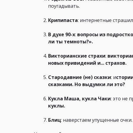
поугадывать.
Крипипаста
: интернетные страшил
В духе 90-х
:
вопросы из подростко
ли ты темноты?».
Викторианские страхи
:
викториан
новых привидений и... страхов.
Стародавние (не) сказки
: и
стори
сказками. Но выдумки ли это?
Кукла Маша, кукла Чаки
: это не 
куклы.
Блиц
: наверстаем упущенные очки.