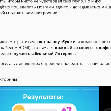
ь, чтобы никто не чувствовал себя глупо. Но и дух
дётся пошевелить мозгами, где-то – догадываться. А е
обы поднять вам настроение.
ники смотрят и слушают
на ноутбуке
или компьютере (
 кабелем HDMI), а отвечает
каждый со своего телефо
ательно
нужен стабильный Интернет
.
оги, а в финале игра определит победителя с наиболь
кторины: