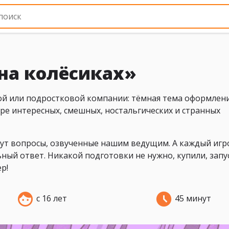
на колёсиках»
ой или подростковой компании: тёмная тема оформлени
оре интересных, смешных, ностальгических и странных
дут вопросы, озвученные нашим ведущим. А каждый игр
ный ответ. Никакой подготовки не нужно, купили, запу
р!
с 16 лет
45 минут