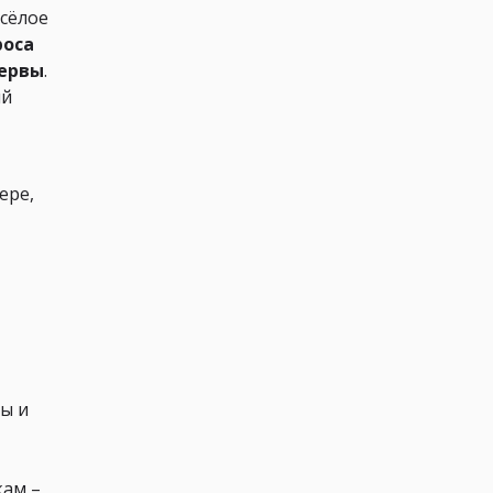
есёлое
роса
нервы
.
ый
ере,
ы и
кам –