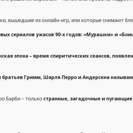
ки, вышедшие из онлайн-игр, или которые снимают бло
вых сериалов ужасов 90-х годов: «Мурашки» и «Бо
ская эпоха – время спиритических сеансов, появле
и братьев Гримм, Шарля Перро и Андерсена называ
про Барби – только
странные, загадочные и пугающие