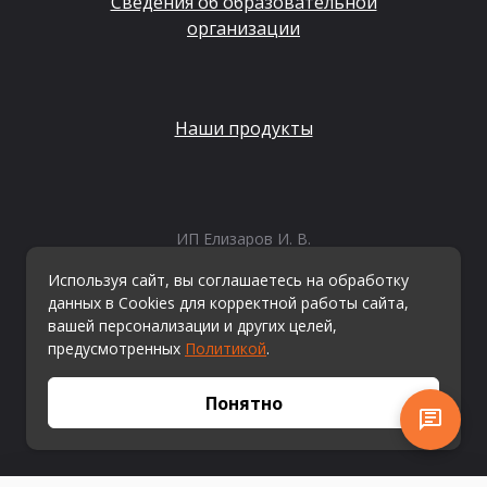
Сведения об образовательной
организации
Наши продукты
ИП Елизаров И. В.
ИНН: 667479262574
Используя сайт, вы соглашаетесь на обработку
ОГРНИП: 315665800057162
данных в Cookies для корректной работы сайта,
Эл. почта:
info@kvestiks.ru
вашей персонализации и других целей,
предусмотренных
Политикой
.
© Квестикс, 2026
Понятно