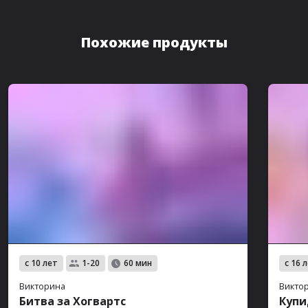
Похожие продукты
с 10 лет
с 16 
1-20
60 мин
Викторина
Викто
Битва за Хогвартс
Купи