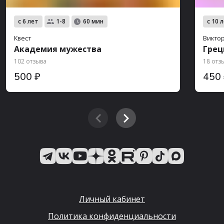
с 6 лет
с 10 
1-8
60 мин
Квест
Викто
Академия мужества
Грец
102 отзыва
18 отз
500 ₽
450
Личный кабинет
Политика конфиденциальности