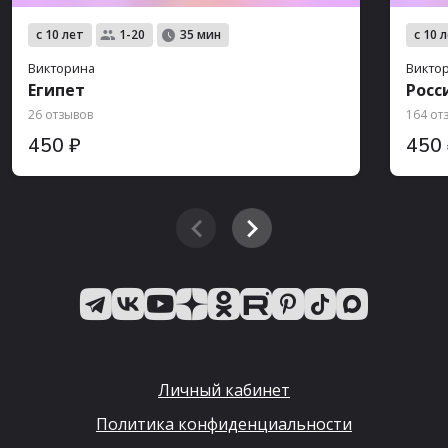
с 10 лет
с 10 
1-20
35 мин
Викторина
Викто
Египет
Росс
26 отзывов
164 от
450 ₽
450
Личный кабинет
Политика конфиденциальности